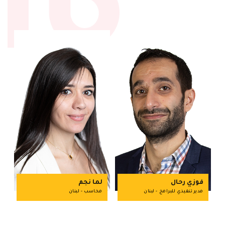
فوزي رحال
لما نجم
مدير تنفيذي للبرامج - لبنان
محاسب - لبنان