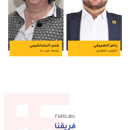
رامز الصيرفي
عنبر النشاشيبي
الرئيس التنفيذي
رئيسة, عرب نت
Flat6Labs
فريقنا