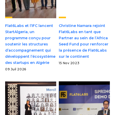
Flat6Labs et l’IFC lancent
Christine Namara rejoint
StartAlgeria, un
Flat6Labs en tant que
programme conçu pour
Partner au sein de l’Africa
soutenir les structures
Seed Fund pour renforcer
d’accompagnement qui
la présence de Flat6Labs
développent l’écosystème
sur le continent
des startups en Algérie
15 Nov 2023
09 Juil 2026