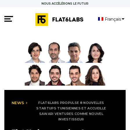
NOUS ACCÉLÉRONS LE FUTUR
Français
العربية
NEWS
FLAT6LABS PROPULSE 8 NOUVELLES
keyboard_arrow_right
STARTUPS TUNISIENNES ET ACCUEILLE
SAWARI VENTURES COMME NOUVEL
INVESTISSEUR