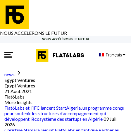
NOUS ACCÉLÉRONS LE FUTUR
NOUS ACCÉLÉRONS LE FUTUR
Français
keyboard_arrow_right
news
Egypt Ventures
Egypt Ventures
21 Août 2021
Flat6Labs
More Insights
Flat6Labs et l’IFC lancent StartAlgeria, un programme conçu
pour soutenir les structures d’accompagnement qui
développent l’écosystème des startups en Algérie
09 Juil
2026
Christine Namara rejoint Flat6Labs en tant que Partner au