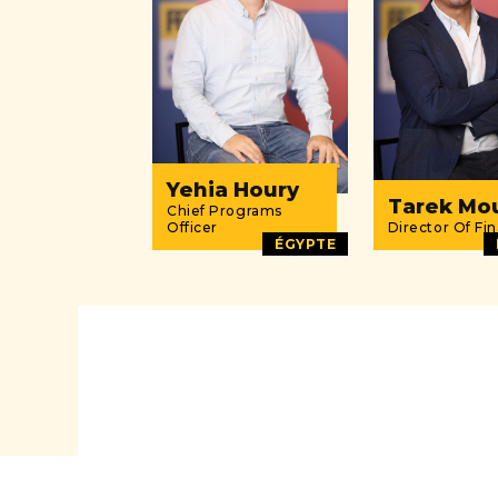
Yehia Houry
Tarek Mo
Chief Programs
Officer
Director Of Fi
ÉGYPTE