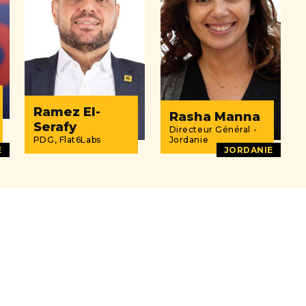
Ramez El-
Rasha Manna
Serafy
Directeur Général -
PDG, Flat6Labs
Jordanie
E
JORDANIE