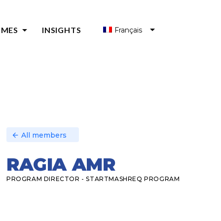
arrow_drop_down
MMES
INSIGHTS
Français
العربية
MES D'ACCÉLÉRATION
English
GRAMMES DE DÉVELOPPEMENT DE L'ÉCOSYSTÈME
MES D'INCUBATEURS
MES D'AMORÇAGE
All members
arrow_back
RAGIA AMR
PROGRAM DIRECTOR - STARTMASHREQ PROGRAM