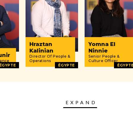
Hraztan
Yomna El
Kalinian
Ninnie
unir
Director Of People &
Senior People &
nance
Operations
Culture Officer
ÉGYPTE
ÉGYPTE
ÉGYPT
EXPAND