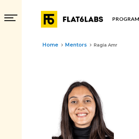
PROGRA
PROGRAM
Home
Mentors
keyboard_arrow_right
keyboard_arrow_right
Ragia Amr
LES PRO
PROGRAM
PROGRAM