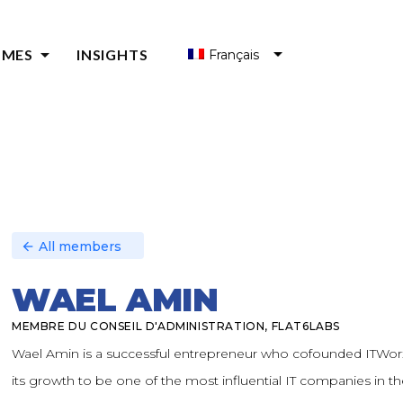
arrow_drop_down
MMES
INSIGHTS
Français
العربية
MES D'ACCÉLÉRATION
GRAMMES DE DÉVELOPPEMENT DE L'ÉCOSYSTÈME
MES D'INCUBATEURS
MES D'AMORÇAGE
All members
arrow_back
WAEL AMIN
MEMBRE DU CONSEIL D'ADMINISTRATION, FLAT6LABS
Wael Amin is a successful entrepreneur who cofounded ITWor
its growth to be one of the most influential IT companies in th