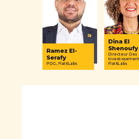
Dina El
Shenoufy
Ramez El-
Directeur Des
Serafy
Investissement
PDG, Flat6Labs
Flat6Labs