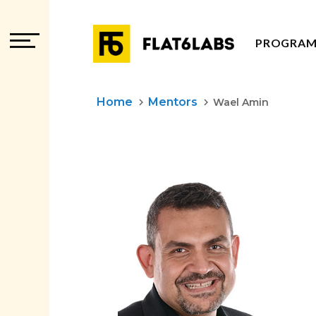
PROGRA
PROGRAM
Home
Mentors
keyboard_arrow_right
keyboard_arrow_right
Wael Amin
LES PRO
PROGRAM
PROGRAM