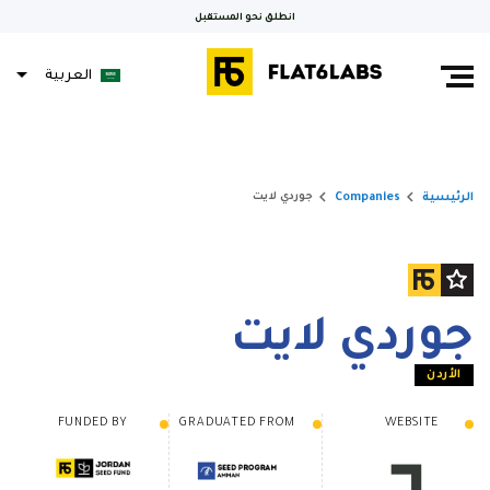
انطلق نحو المستقبل
العربية
keyboard_arrow_right
keyboard_arrow_right
الرئيسية
Companies
جوردي لايت
جوردي لايت
الأردن
FUNDED BY
GRADUATED FROM
WEBSITE