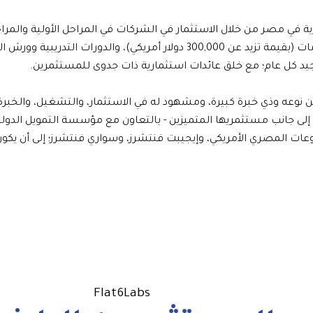
يئة الاستثمارية في مصر من خلال الاستثمار في الشركات في المراحل الأولية و
العمل، والعديد من المميزات والخدمات (بقيمة تزيد عن 300,000 دولار أمر
د كل عام؛ مع خلق عائدات استثمارية ذات جدوى للمستثمرين.
 فريق فريد من نوعه وذي خبرة كبيرة، ومشهود له في الاستثمار، والتشغيل، 
وأمريكا الشمالية. تهدف شركة FAC إلى جانب مستثمريها المتميزين - بالتعاون مع مؤسسة
ت المصري الأمريكي، وإيجيبت فنتشرز، وسواري فنتشرز؛ إلى أن يكون ل
Flat6Labs