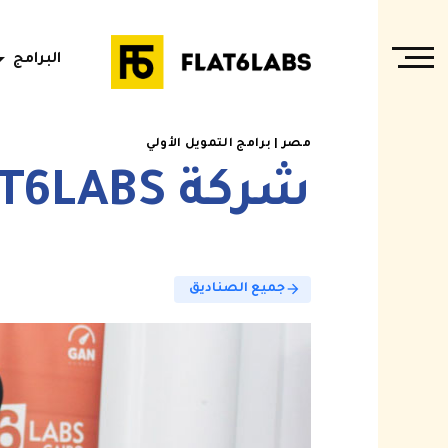
rop_down
البرامج
برامج مسرعات الأعمال
مصر | برامج التمويل الأولي
برنامج ريادة أعمال تنموي
شركة FLAT6LABS لتسريع الأعمال
برامج حاضنات الأعمال
برامج التمويل الأولي
arrow_back
جميع الصناديق