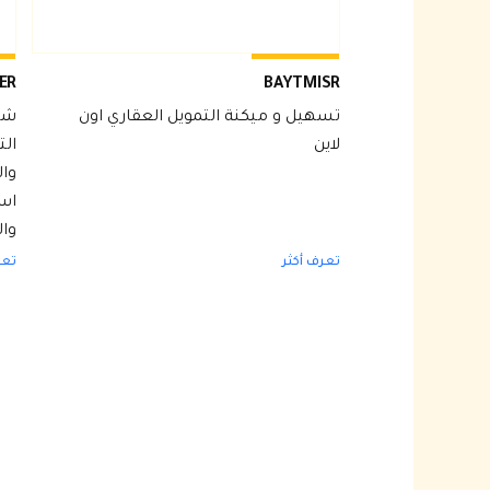
ER
BAYTMISR
تسهيل و ميكنة التمويل العقاري اون
شر
لاين
الت
وال
اس
وا
تعرف أكثر
تعر