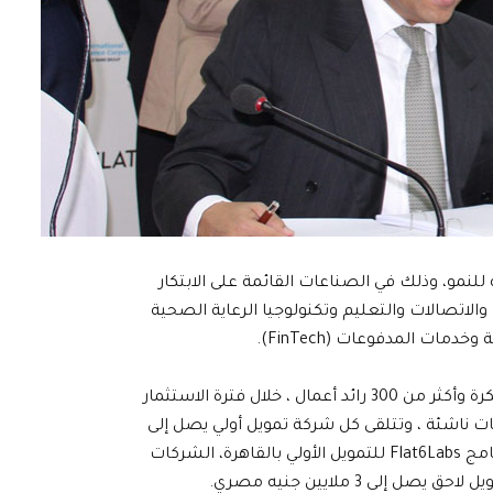
ها احتمالات عالية للنمو، وذلك في الصناعات القائمة على الابتكار
الاتصالات والتعليم وتكنولوجيا الرعاية الصحية
ات المدفوعات (FinTech).
يبلغ حجم الصندوق 207 مليون جنيه مصري، وتستثمر FAC في ما يصل إلى 100 شركة ناشئة في مرحلة مبكرة وأكثر من 300 رائد أعمال ، خلال فترة الاستثمار
ات. كل 6 أشهر ، يوفر برنامج Flat6Labs للتمويل الأولي بالقاهرة رأس المال الأولي لـ 10 شركات ناشئة ، وتتلقى كل شركة تمويل أولي يصل إلى
1.5 مليون جنيه مصري لتمويل 10٪ من الأسهم عند الانضمام إلى برنامج التمويل الأولي. عند الانتهاء من برنامج Flat6Labs للتمويل الأولي بالقاهرة، الشركات
3 ملايين جنيه مصري.