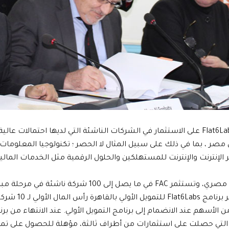
تركز شركة Flat6Labs Accelerator Company على الاستثمار في الشركات الناشئة التي لدي
صر ، بما في ذلك على سبيل المثال لا الحصر ؛ تكنولوجيا المعلومات و
لإنترنت والإنترنت للمستهلكين والحلول الرقمية مثل الخدمات المالية وخدم
التي تبلغ 5 سنو
ي حصلت على استثمارات من أطراف ثالثة، مؤهلة للحصول على تمويل لاحق يصل إلى 