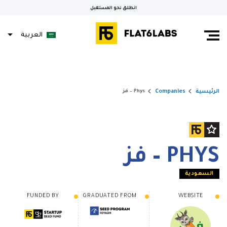
انطلق نحو المستقبل
العربية
keyboard_arrow_right
keyboard_arrow_right
الرئيسية
Companies
Phys – فز
PHYS – فز
السعودية
FUNDED BY
GRADUATED FROM
WEBSITE