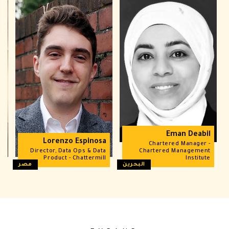
Eman Deabil
r
Lorenzo Espinosa
Chartered Manager -
m
Director, Data Ops & Data
Chartered Management
y
Product - Chattermill
Institute
البحرين
مصر