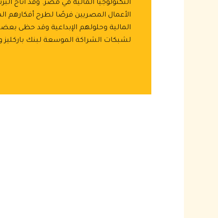
التكنولوجيا المالية في مصر. وقد أتاح البر
الأعمال المصريين فرصًا لطرح أفكارهم الم
المالية وحلولهم الإبداعية وقد حظى بعضه
لشبكات الشراكة الموسعة لبنك باركليز وFlat6Labs.