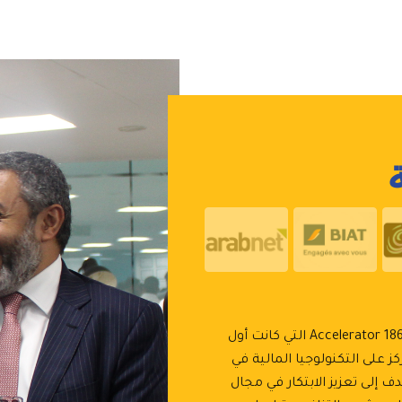
أطلق بنك باركليز مصر مسرعة الأعمال 1864 Accelerator التي كانت أول
 على التكنولوجيا المالية في
 Flat6Labs - وكان يهدف إلى تعزيز الابتكار في مجال