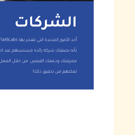
الشركات
بأنه بصفتك شركة رائدة فستسهم عند اجتماع
معرفتك ودعمك القيمين. من خلال العمل معً
تمكنهم من تحقيق ذلك!