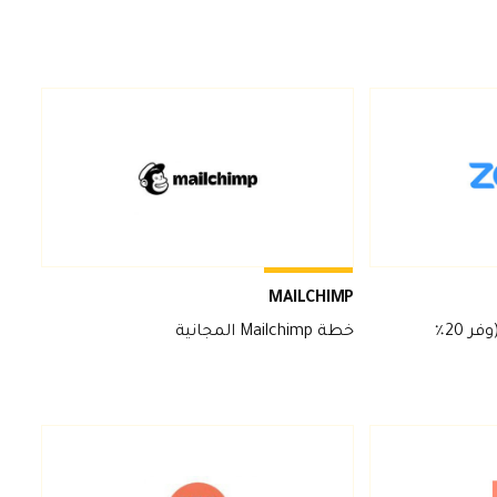
MAILCHIMP
القيمة 840 دولارًا أمريكيًا (وفر 20٪
خطة Mailchimp المجانية