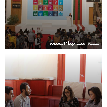
منتدى "مصر تبدأ" السنوي