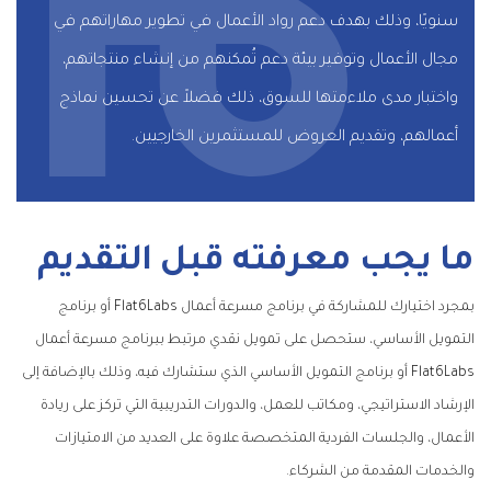
سنويًا، وذلك بهدف دعم رواد الأعمال في تطوير مهاراتهم في
مجال الأعمال وتوفير بيئة دعم تُمكنهم من إنشاء منتجاتهم،
واختبار مدى ملاءمتها للسوق، ذلك فضلاً عن تحسين نماذج
أعمالهم، وتقديم العروض للمستثمرين الخارجيين.
ما يجب معرفته قبل التقديم
بمجرد اختيارك للمشاركة في برنامج مسرعة أعمال Flat6Labs أو برنامج
التمويل الأساسي، ستحصل على تمويل نقدي مرتبط ببرنامج مسرعة أعمال
Flat6Labs أو برنامج التمويل الأساسي الذي ستشارك فيه، وذلك بالإضافة إلى
الإرشاد الاستراتيجي، ومكاتب للعمل، والدورات التدريبية التي تركز على ريادة
الأعمال، والجلسات الفردية المتخصصة علاوة على العديد من الامتيازات
والخدمات المقدمة من الشركاء.