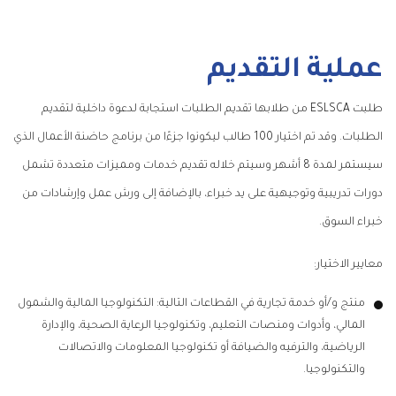
عملية التقديم
طلبت ESLSCA من طلابها تقديم الطلبات استجابة لدعوة داخلية لتقديم
الطلبات. وقد تم اختيار 100 طالب ليكونوا جزءًا من برنامج حاضنة الأعمال الذي
سيستمر لمدة 8 أشهر وسيتم خلاله تقديم خدمات ومميزات متعددة تشمل
دورات تدريبية وتوجيهية على يد خبراء، بالإضافة إلى ورش عمل وإرشادات من
خبراء السوق.
معايير الاختيار:
منتج و/أو خدمة تجارية في القطاعات التالية: التكنولوجيا المالية والشمول
المالي، وأدوات ومنصات التعليم، وتكنولوجيا الرعاية الصحية، والإدارة
الرياضية، والترفيه والضيافة أو تكنولوجيا المعلومات والاتصالات
والتكنولوجيا.