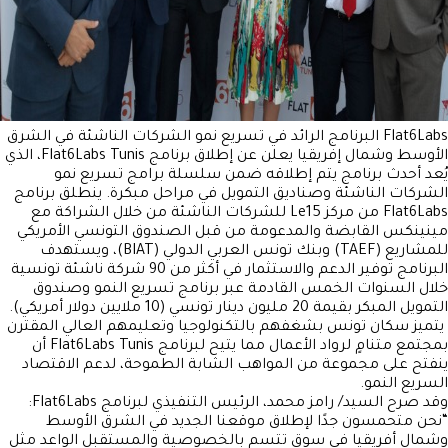
Flat6Labs البرنامج الرائد في تسريع نمو الشركات الناشئة في الشرق
الأوسط وشمال إفريقيا يعلن عن إطلاق برنامج Flat6Labs Tunis، الذي
يُعد أحدث برنامج يتم إطلاقه ضمن سلسلة برامج تسريع نمو
الشركات الناشئة وصناديق التمويل في مراحل مبكرة. ينطلق برنامج
Flat6Labs من مركز Le15 للشركات الناشئة من خلال الشراكة مع
مينينكس القابضة والمدعومة من قبل الصندوق التونسي الأمريكي
للمشاريع (TAEF) وبنك تونس العربي الدولي (BIAT)، ويستهدف
البرنامج توفير الدعم والاستثمار في أكثر من 90 شركة ناشئة تونسية
خلال السنوات الخمس القادمة عبر برنامج تسريع النمو وصندوق
التمويل المبكر بقيمة 20 مليون دينار تونسي (10 ملايين دولار أمريكي).
يتميز سكان تونس بشغفهم بالتكنولوجيا وتعليمهم العالي المقترن
بمجتمع متنامٍ لرواد الأعمال مما يتيح لبرنامج Flat6Labs Tunis أن
ينفتح على مجموعة من المواهب الشابة الطموحة، لدعم الاقتصاد
السريع النمو.
وقد صرح السيد/ رامز محمد، الرئيس التنفيذي لبرنامج Flat6Labs:
“نحن متحمسون جدًا لإطلاق موقعنا الجديد في الشرق الأوسط
وشمال أفريقيا في سوق تتسم بالخصوصية والمستقبل الواعد مثل