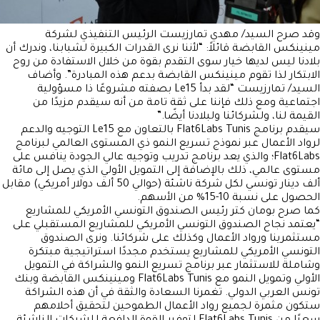
وقد صرح السيد/ مهدي تمارزيست الرئيس التنفيذي لشركة
مينينكس القابضة قائلاً: “لأننا نرى القدرات الكبيرة لشبابنا، وندرك أن
بلادنا ليس لديها خيار سوى التقدم بقوة من خلال الاستفادة من روح
الابتكار لذا تقوم مينينكس القابضة بدعم هذه المبادرة”. وأضاف
السيد/ تمارزيست “لقد بدأ Le15 بصفته مشروعًا ذا مسؤولية
اجتماعية ومع ذلك فإننا على ثقة تامة من أنه سيقدم مزيدًا من
القيمة لنا، ولشركائنا ولبلادنا أيضًا.”
سيقدم برنامج Flat6Labs Tunis بالتعاون مع Le15 التوجيه والدعم
لرواد الأعمال عبر نموذج تسريع النمو ذي المستوى العالمي لبرنامج
Flat6Labs؛ والذي يعد برنامج تدريب وتوجيه عالي الجودة ينافس على
مستوى عالمي، ذلك بالإضافة إلى التمويل الأولي الذي يصل إلى مائة
ألف دينار تونسي لكل شركة ناشئة (حوالي 50 ألف دولار أمريكي) مقابل
الحصول على نسبة 10-15% من الأسهم.
كما صرح بومان كتر رئيس الصندوق التونسي الأمريكي للمشاريع
“يعتمد نجاح الصندوق التونسي الأمريكي للمشاريع المستقبلي على
مستثمرينا ورواد الأعمال وكذلك على شركائنا. ونرى الصندوق
التونسي الأمريكي للمشاريع يستخدم مجددًا استراتيجية مبتكرة
وشاملة للاستثمار عبر برنامج تسريع النمو والشراكة في التمويل
الأولي وتمويل النمو مع Flat6Labs Tunis ومينينكس القابضة وبنك
تونس العربي الدولي. تغمرنا السعادة والثقة في أن هذه الشراكة
ستكون مثمرة لجميع رواد الأعمال الطموحين لتحقيق أحلامهم