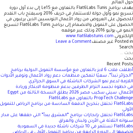
حول العالم.
يهدف برنامج Flat6Labs Tunis بالتعاون مع Le15 إلى بدء أول دورة
تسريع نمو وأول جولة للاستثمار في خريف 2016 وسيفتح باب التقدم
للحصول على العروض من رواد الأعمال التونسيين الذين يرغبون في
الحصول على التمويل والانضمام إلى برنامج Flat6Labs Tunis لتسريع
النمو في يوليو 2016 وذلك عبر موقعه
الإلكتروني
www.flat6labstunis.com
on
Posted in غير مصنف
Leave a Comment
Flat6Labs
Search
لبحث
تطلق
ن:
صندوقًا
للتمويل
Recent Posts
الأولي
أطلقت فلات 6 لابز بالتعاون مع مؤسسة التمويل الدولية برنامج
و
“الجزائر تبدأ”، سعيًا لتمكين منظمات دعم رواد الأعمال وتوفير الأدوات
برنامجًا
اللازمة لدعم نمو الشركات الناشئة في السوق الجزائري.
لتسريع
في خطوة تجسد التزام الطرفين بدعم منظومة الابتكار وريادة
نمو
الأعمال: سيتي سكيب مصر 2026 يطلق النسخة الثالثة من Egypt
الشركات
PropTech Challenge بالتعاون مع Flat6Labs
الناشئة
Flat6Labs تحتفل بتخريج الدفعة السادسة من برنامج الرياض للتمويل
في
الأولي
تونس
Flat6Labs تحتفل بإنجازات برنامج “المشرق يبدأ” التي حققها على مدار
بمركز
سنواته الثلاثة في الأردن ولبنان والعراق
Le15
Flat6Labs تستثمر في 10 شركات ناشئة جديدة في السعودية
للشركات
وتضمها إلى الدورة الرابعة من برنامج التمويل الأولي في الرياض