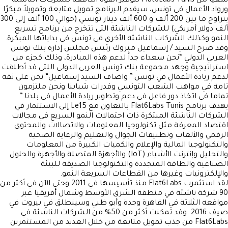
سعيًا من Flat6Labs Tunis لتوفير القوة الدافعة للشركات الناشئة
ورواد الأعمال في تونس، سيقدم البرنامج تمويل متابعة وتمويلاً مبكرًا
يتراوح ما بين 200 ألف و 600 ألف دينار تونسي (حوالي 100 ألف إلى 300
ألف دولار أمريكي) للشركات الناشئة التي تتخرج من برنامج تسريع
النمو وكذلك الشركات الناشئة الأخرى في تونس في بداياتها المبكرة.
وقد صرح السيد / إسماعيل مبروك رئيس مجلس إدارة بنك تونس
العربي الدولي “نحن سعداء جداً لدعم هذه المبادرة، وذلك كجزء من
استراتيجية وجهد مجموعة بنك تونس العربي الدولي اللتي قد أطلقت
لدعم ريادة الأعمال في تونس.” واضاف السيد إسماعيل” نحن على ثقة
تامة في مواهب الشعب التونسي وقدرات شبابنا ونحن ملتزمون
تماما في اتخاذ دور فاعل في دعم وتطوير ريادة الأعمال في بلدنا.”
يهدف برنامج Flat6Labs Tunis بالتعاون مع Le15 إلى الاستثمار في
الشركات الناشئة المبتكرة ذات احتمالات النمو السريع في مجالات
اقتصاد المعرفة مثل تكنولوجيا المعلومات والاتصالات والمحتوى
الرقمي والألعاب وتطبيقات الجوال والتعليم والرعاية الصحية
والتكنولوجيا المالية والإعلام والكميات الكبيرة من المعلومات
والتحليل وإنترنت الأشياء (IoT) والأجهزة المتصلة والأجهزة والحلول
الصناعية والطاقة المتجددة والتكنولوجيا الصديقة للبيئة
والإلكترونيات وغيرها من القطاعات السريعة النمو.
لقد استثمرت Flat6Labs منذ تأسيسها في 2011 وحتى الآن في أكثر من
90 شركة ناشئة في منطقة الشرق الأوسط وشمال أفريقيا عبر
مواقعه الثلاثة في القاهرة وجدة وأبو ظبي وسينطلق في بيروت في
صيف 2016. وقد تمكنت أكثر من 50% من الشركات الناشئة في
Flat6Labs من جذب تمويل متابعة من خلال العديد من المستثمرين